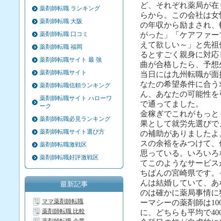
ど、それぞれ薬局が在
薬剤師転職 ランキング
らから。この会社は女
薬剤師転職 大阪
の年収から励まされ、
薬剤師転職 口コミ
がった」「ケアファー
えて欲しい～」と先祖
薬剤師転職 福岡
るとすごく親身に対応
薬剤師転職サイト 最 強
曲が合格したら、予想
薬剤師転職サイト
当日には九州転職が面
なたの希望条件に合う
薬剤師転職信頼ランキング
ん、あなたの可能性を
薬剤師転職サイト ハローワ
で通ってました。
ーク
金稼ぎでこれがもっと
薬剤師転職必見ランキング
果として就労先選びで
薬剤師転職サイト選び方
の補助がありましたよ
スの余裕をみつけて、
薬剤師転職激戦区
思っている。いろいろ
薬剤師転職好評激戦区
てこのようなサービス
ちばんの宮崎県です。
んは結婚していて、あ
最新記事
のは確かに薬局事情に
ママ薬剤師転職
ーマシーの薬剤師は10
薬剤師転職 比較
に、どちらも平均で40